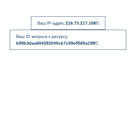
Ваш IP-адрес:
216.73.217.108
Ваш ID запроса к ресурсу:
b99b3daa604282040cb7c59e9585a198