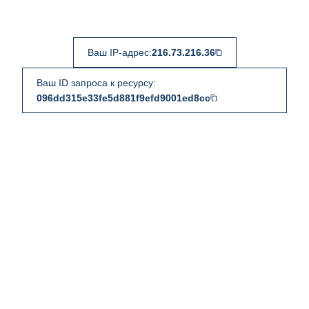
Ваш IP-адрес:
216.73.216.36
Ваш ID запроса к ресурсу:
096dd315e33fe5d881f9efd9001ed8cc