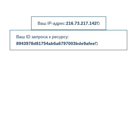
Ваш IP-адрес:
216.73.217.142
Ваш ID запроса к ресурсу:
8943978d81754ab6a6797003bde9afee