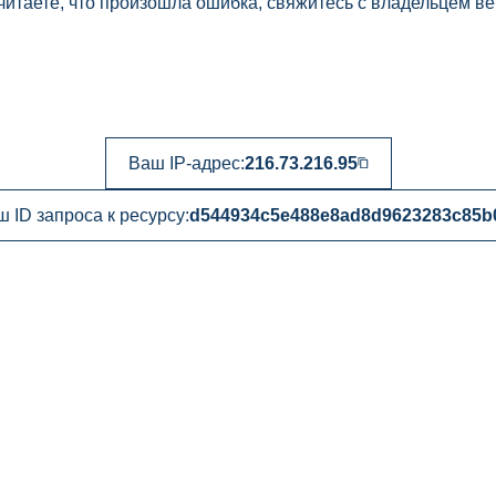
читаете, что произошла ошибка, свяжитесь с владельцем ве
Ваш IP-адрес:
216.73.216.95
 ID запроса к ресурсу:
d544934c5e488e8ad8d9623283c85b