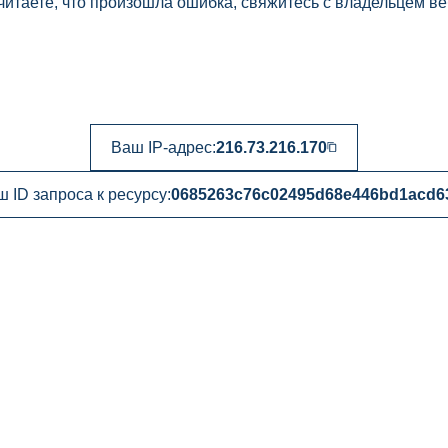
читаете, что произошла ошибка, свяжитесь с владельцем ве
Ваш IP-адрес:
216.73.216.170
 ID запроса к ресурсу:
0685263c76c02495d68e446bd1acd6