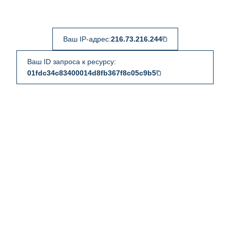
Ваш IP-адрес:
216.73.216.244
Ваш ID запроса к ресурсу:
01fdc34c83400014d8fb367f8c05c9b5