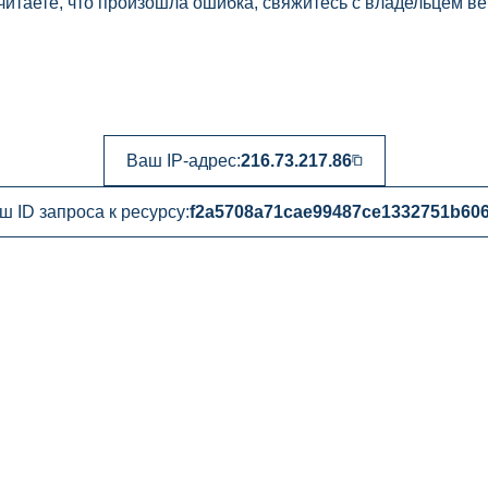
читаете, что произошла ошибка, свяжитесь с владельцем ве
Ваш IP-адрес:
216.73.217.86
ш ID запроса к ресурсу:
f2a5708a71cae99487ce1332751b60