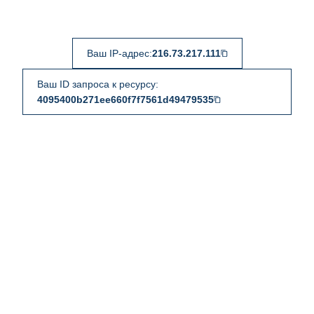
Ваш IP-адрес:
216.73.217.111
Ваш ID запроса к ресурсу:
4095400b271ee660f7f7561d49479535