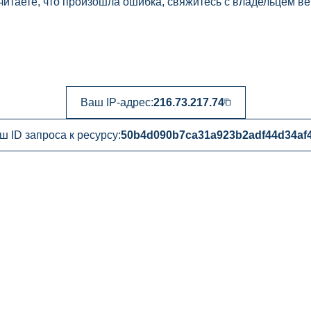
читаете, что произошла ошибка, свяжитесь с владельцем ве
Ваш IP-адрес:
216.73.217.74
ш ID запроса к ресурсу:
50b4d090b7ca31a923b2adf44d34af