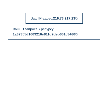
Ваш IP-адрес:
216.73.217.23
Ваш ID запроса к ресурсу:
1a67355d1009216c811d7deb001c3460