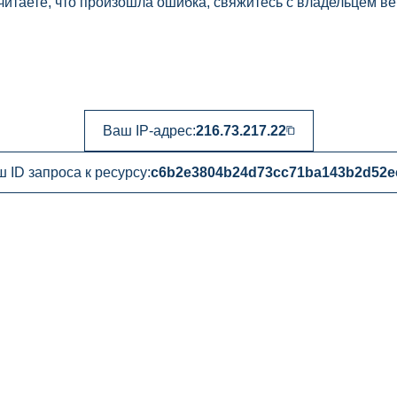
читаете, что произошла ошибка, свяжитесь с владельцем ве
Ваш IP-адрес:
216.73.217.22
 ID запроса к ресурсу:
c6b2e3804b24d73cc71ba143b2d52e