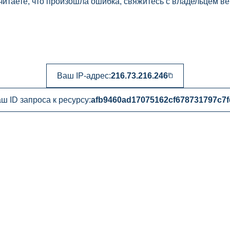
читаете, что произошла ошибка, свяжитесь с владельцем ве
Ваш IP-адрес:
216.73.216.246
ш ID запроса к ресурсу:
afb9460ad17075162cf678731797c7f