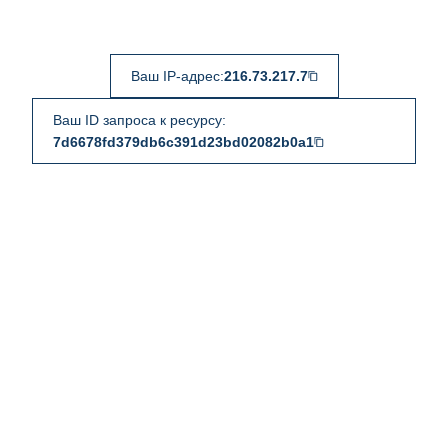
Ваш IP-адрес:
216.73.217.7
Ваш ID запроса к ресурсу:
7d6678fd379db6c391d23bd02082b0a1