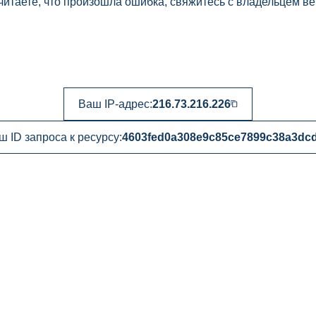
читаете, что произошла ошибка, свяжитесь с владельцем ве
Ваш IP-адрес:
216.73.216.226
ш ID запроса к ресурсу:
4603fed0a308e9c85ce7899c38a3dc