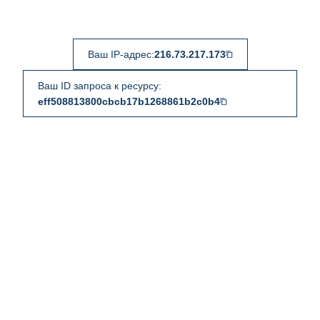
Ваш IP-адрес:
216.73.217.173
Ваш ID запроса к ресурсу:
eff508813800cbcb17b1268861b2c0b4