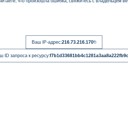
читаете, что произошла ошибка, свяжитесь с владельцем ве
Ваш IP-адрес:
216.73.216.170
ш ID запроса к ресурсу:
f7b1d33681bb4c1281a3aa8a222fb9