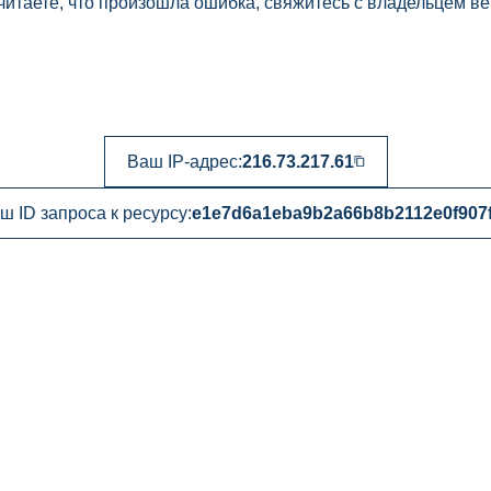
читаете, что произошла ошибка, свяжитесь с владельцем ве
Ваш IP-адрес:
216.73.217.61
ш ID запроса к ресурсу:
e1e7d6a1eba9b2a66b8b2112e0f907