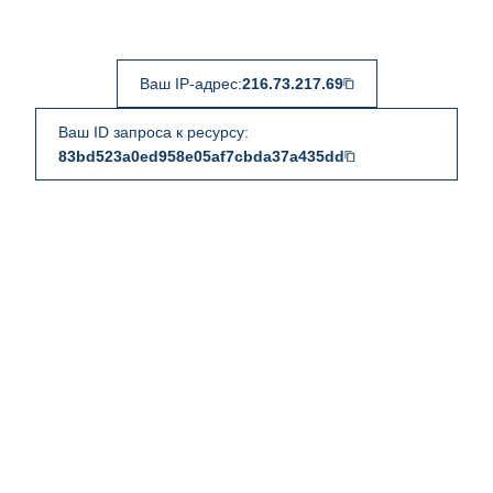
Ваш IP-адрес:
216.73.217.69
Ваш ID запроса к ресурсу:
83bd523a0ed958e05af7cbda37a435dd