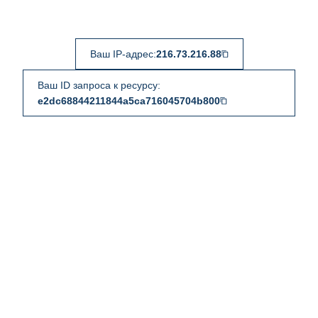
Ваш IP-адрес:
216.73.216.88
Ваш ID запроса к ресурсу:
e2dc68844211844a5ca716045704b800