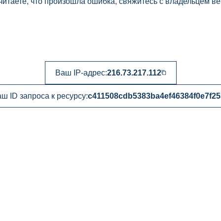
читаете, что произошла ошибка, свяжитесь с владельцем ве
Ваш IP-адрес:
216.73.217.112
ш ID запроса к ресурсу:
c411508cdb5383ba4ef46384f0e7f25