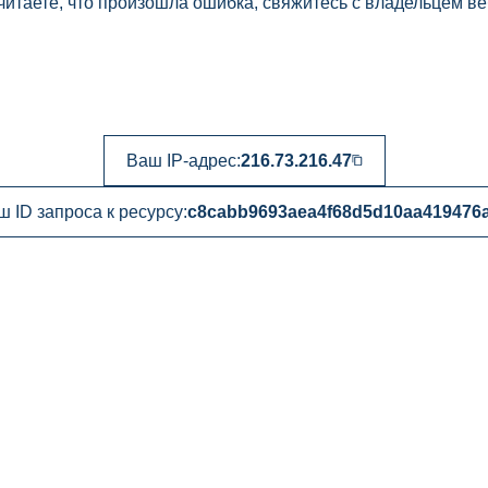
читаете, что произошла ошибка, свяжитесь с владельцем ве
Ваш IP-адрес:
216.73.216.47
ш ID запроса к ресурсу:
c8cabb9693aea4f68d5d10aa419476