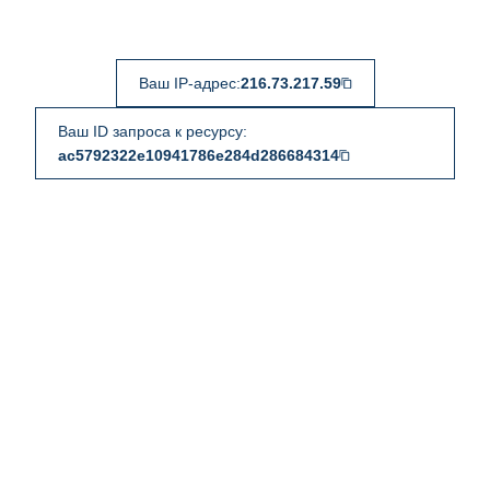
Ваш IP-адрес:
216.73.217.59
Ваш ID запроса к ресурсу:
ac5792322e10941786e284d286684314