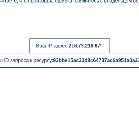
читаете, что произошла ошибка, свяжитесь с владельцем ве
Ваш IP-адрес:
216.73.216.67
 ID запроса к ресурсу:
93bbe15ac33d8c64737ac6a951a0a2