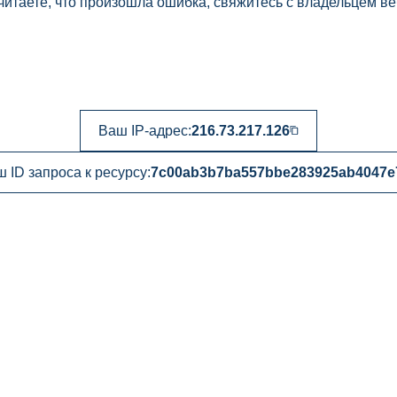
читаете, что произошла ошибка, свяжитесь с владельцем ве
Ваш IP-адрес:
216.73.217.126
 ID запроса к ресурсу:
7c00ab3b7ba557bbe283925ab4047e