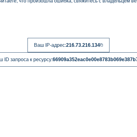
читаете, что произошла ошибка, свяжитесь с владельцем ве
Ваш IP-адрес:
216.73.216.134
 ID запроса к ресурсу:
66909a352eac0e00e8783b069e387b