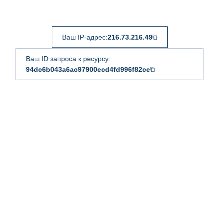
Ваш IP-адрес:
216.73.216.49
Ваш ID запроса к ресурсу:
94dc6b043a6ac97900ecd4fd996f82ce