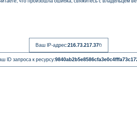
читаете, что произошла ошибка, свяжитесь с владельцем ве
Ваш IP-адрес:
216.73.217.37
аш ID запроса к ресурсу:
9840ab2b5e8586cfa3e0c4fffa73c17