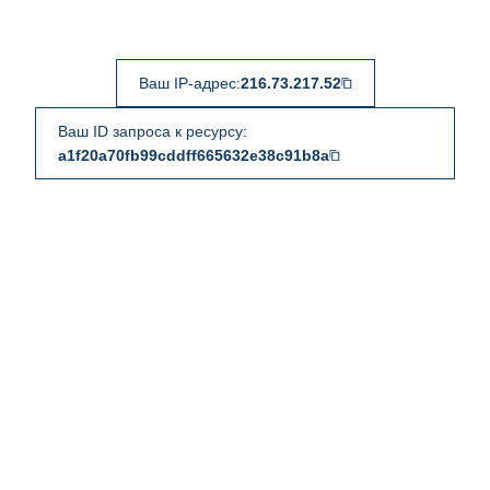
Ваш IP-адрес:
216.73.217.52
Ваш ID запроса к ресурсу:
a1f20a70fb99cddff665632e38c91b8a