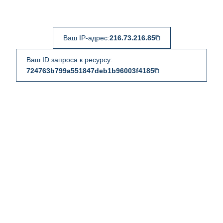
Ваш IP-адрес:
216.73.216.85
Ваш ID запроса к ресурсу:
724763b799a551847deb1b96003f4185