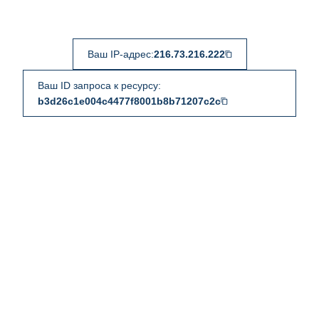
Ваш IP-адрес:
216.73.216.222
Ваш ID запроса к ресурсу:
b3d26c1e004c4477f8001b8b71207c2c