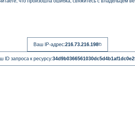
читаете, что произошла ошибка, свяжитесь с владельцем ве
Ваш IP-адрес:
216.73.216.198
ш ID запроса к ресурсу:
34d9b0366561030dc5d4b1af1dc0e2