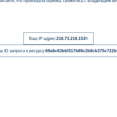
читаете, что произошла ошибка, свяжитесь с владельцем ве
Ваш IP-адрес:
216.73.216.153
ш ID запроса к ресурсу:
69a6c63bbf317b89c2b8cb375c722b