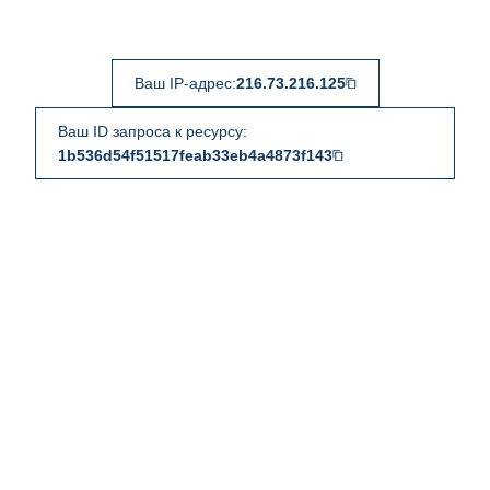
Ваш IP-адрес:
216.73.216.125
Ваш ID запроса к ресурсу:
1b536d54f51517feab33eb4a4873f143