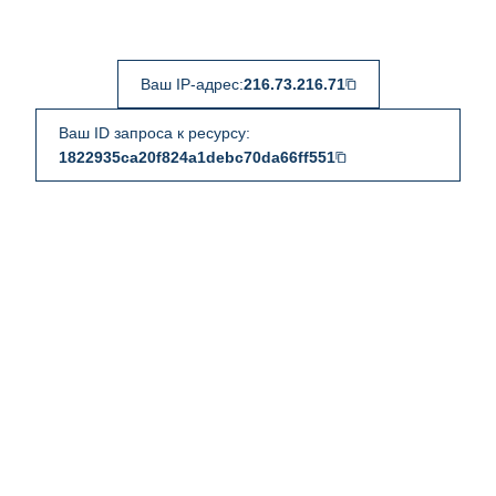
Ваш IP-адрес:
216.73.216.71
Ваш ID запроса к ресурсу:
1822935ca20f824a1debc70da66ff551