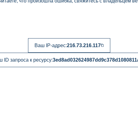
читаете, что произошла ошибка, свяжитесь с владельцем ве
Ваш IP-адрес:
216.73.216.117
 ID запроса к ресурсу:
3ed8ad032624987dd9c378d1080811