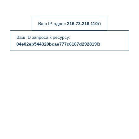
Ваш IP-адрес:
216.73.216.110
Ваш ID запроса к ресурсу:
04e02eb544320bcae777c6187d292819