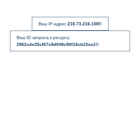
Ваш IP-адрес:
216.73.216.108
Ваш ID запроса к ресурсу:
2962cde35cf67c9d048c90f16cb22ea1