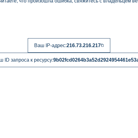
читаете, что произошла ошибка, свяжитесь с владельцем ве
Ваш IP-адрес:
216.73.216.217
ш ID запроса к ресурсу:
9b02fcd0264b3a52d2924954461e53