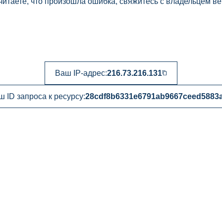
читаете, что произошла ошибка, свяжитесь с владельцем ве
Ваш IP-адрес:
216.73.216.131
ш ID запроса к ресурсу:
28cdf8b6331e6791ab9667ceed5883